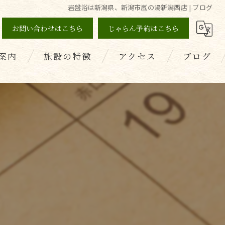
岩盤浴は新潟県、新潟市嵐の湯新潟西店 | ブログ
お問い合わせはこちら
じゃらん予約はこちら
案内
施設の特徴
アクセス
ブログ
の声
薬石浴
コラム
健康
美容
デトックス
ダイエット