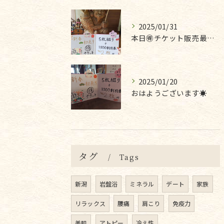
2025/01/31
本日🉐チケット販売最終日です❣
2025/01/20
おはようございます☀
タグ
Tags
新潟
岩盤浴
ミネラル
デート
家族
リラックス
腰痛
肩こり
免疫力
美肌
アトピー
冷え性