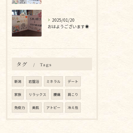
2025/01/20
おはようございます☀
タグ
Tags
新潟
岩盤浴
ミネラル
デート
家族
リラックス
腰痛
肩こり
免疫力
美肌
アトピー
冷え性