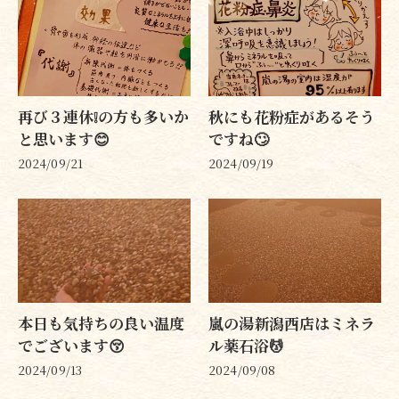
再び３連休❕️の方も多いか
秋にも花粉症があるそう
と思います😊
ですね🙄
2024/09/21
2024/09/19
本日も気持ちの良い温度
嵐の湯新潟西店はミネラ
でございます😚
ル薬石浴💆
2024/09/13
2024/09/08