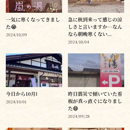
一気に寒くなってきまし
急に秋到来って感じの涼
た😭
しさと言いますか…なん
なら朝晩寒くない...
2024/10/09
2024/10/04
今日から10月❕️
昨日震災で傾いていた看
板が真っ直ぐになりまし
2024/10/01
た😄
2024/09/28