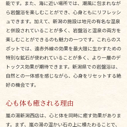
能です。また、海に近い場所では、潮風に包まれなが
遠赤外線がもたらす健康メリット
ら岩盤浴を楽しむことができ、心身ともにリフレッシ
血行促進とその効果
ュできます。加えて、新潟の施設は地元の有名な温泉
新潟での岩盤浴体験の魅力
と併設されていることが多く、岩盤浴と温泉の両方を
健康を支える岩盤浴の役割
楽しむことができるのも魅力の一つです。これらのス
血行改善で体調を整える
ポットでは、遠赤外線の効果を最大限に生かすための
特別な鉱石が使われていることが多く、より一層のデ
健康維持に役立つ岩盤浴の知識
トックス効果が期待できます。新潟県での岩盤浴は、
新潟県の岩盤浴でデトックス！老廃物の排出
自然との一体感を感じながら、心身をリセットする絶
を促す方法
好の機会です。
デトックス効果のメカニズム
老廃物を効果的に排出する方法
心も体も癒される理由
岩盤浴でデトックスを実現
嵐の湯新潟西店は、心と体を同時に癒す効果がありま
新潟の岩盤浴を選ぶ理由
す。まず、嵐の湯の温かい石の上に横たわることで、