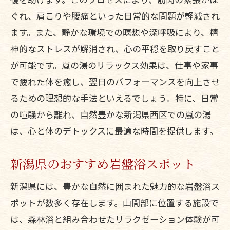
新潟の四季と岩盤浴の関係
ぐれ、肩こりや腰痛といった日常的な問題が軽減され
自然の中での岩盤浴体験の醍醐味
ます。また、静かな環境での瞑想や深呼吸により、精
心と体に優しい岩盤浴の秘密
神的なストレスが解消され、心の平穏を取り戻すこと
静寂の中で過ごす岩盤浴体験が心の平穏を取
が可能です。嵐の湯のリラックス効果は、仕事や家事
り戻す
で疲れた体を癒し、翌日のパフォーマンスを向上させ
静かな空間で得られる心の安らぎ
るための理想的な手法といえるでしょう。特に、日常
の喧騒から離れ、自然豊かな新潟県西区での嵐の湯
岩盤浴と瞑想の相乗効果
は、心と体のデトックスに最適な時間を提供します。
心の疲れを癒す秘訣
岩盤浴でのリラックス方法
新潟県のおすすめ岩盤浴スポット
心の平穏を保つためのヒント
新潟県には、豊かな自然に囲まれた魅力的な岩盤浴ス
静寂の中での深いリラクゼーション
ポットが数多く存在します。山間部に位置する施設で
遠赤外線の力で血行促進！岩盤浴の健康効果
は、森林浴と組み合わせたリラクゼーション体験が可
を新潟で実感