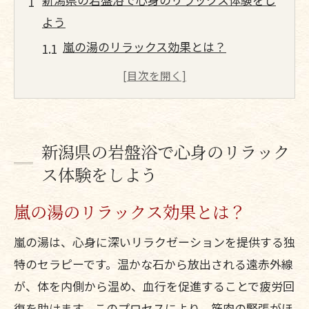
よう
嵐の湯のリラックス効果とは？
新潟県のおすすめ岩盤浴スポット
心も体も癒される理由
新潟の自然がもたらすリラクゼーション
岩盤浴でストレスを解消する方法
新潟県の岩盤浴で心身のリラック
ス体験をしよう
嵐の湯新潟西店体験の楽しみ方
岩盤浴の効果と新潟県の自然がもたらす癒し
嵐の湯のリラックス効果とは？
の時間
嵐の湯は、心身に深いリラクゼーションを提供する独
嵐の湯新潟西店がもたらす健康効果
特のセラピーです。温かな石から放出される遠赤外線
新潟県の自然環境の魅力
が、体を内側から温め、血行を促進することで疲労回
身体を芯から温める岩盤浴
復を助けます。このプロセスにより、筋肉の緊張がほ