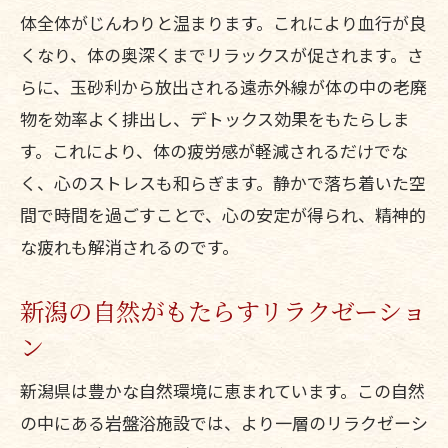
健康的なデトックスライフ
体全体がじんわりと温まります。これにより血行が良
岩盤浴とデトックスの関係性
くなり、体の奥深くまでリラックスが促されます。さ
日常の喧騒から離れて新潟で岩盤浴を楽しむ
らに、玉砂利から放出される遠赤外線が体の中の老廃
贅沢なひととき
物を効率よく排出し、デトックス効果をもたらしま
非日常を味わう岩盤浴の魅力
す。これにより、体の疲労感が軽減されるだけでな
新潟での岩盤浴プランのすすめ
く、心のストレスも和らぎます。静かで落ち着いた空
間で時間を過ごすことで、心の安定が得られ、精神的
プライベートな癒しの時間
な疲れも解消されるのです。
贅沢な時間を過ごすためのポイント
岩盤浴で心と体をリセット
新潟の自然がもたらすリラクゼーショ
静寂の中での贅沢なひととき
ン
瞑想と岩盤浴の組み合わせが心の安定をもた
新潟県は豊かな自然環境に恵まれています。この自然
らす理由
の中にある岩盤浴施設では、より一層のリラクゼーシ
瞑想と岩盤浴の相乗効果