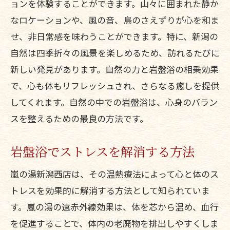
ョンを体験することができます。山々に囲まれた静か
心の安定を保つための方法
なロケーションや、風の音、鳥のさえずりが心を和ま
瞑想の効果を最大限に引き出す
せ、非日常感を味わうことができます。特に、新潟の
岩盤浴での瞑想体験の魅力
自然は四季折々の風景を楽しめるため、訪れるたびに
新潟で体験する瞑想と岩盤浴
新しい発見があります。自然の力と岩盤浴の相乗効果
心の健康を守るためのコツ
で、心も体もリフレッシュされ、さらなる癒しを提供
新潟の自然環境で岩盤浴を体験し心と体のバ
してくれます。自然の中での岩盤浴は、心身のバラン
ランスを整える
スを整えるための最良の方法です。
自然と共に過ごす岩盤浴の魅力
岩盤浴でストレスを解消する方法
心と体のバランスを整える方法
新潟の自然がもたらす癒し効果
嵐の湯新潟西店は、その温熱療法によって心と体のス
トレスを効果的に解消する方法として知られていま
自然環境で得られるリラクゼーション
す。嵐の湯の遠赤外線効果は、体を芯から温め、血行
心身のバランスを保つ秘訣
を促進することで、体内の老廃物を排出しやすくしま
自然の中での岩盤浴の楽しみ方