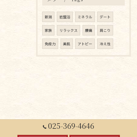
新潟
岩盤浴
ミネラル
デート
家族
リラックス
腰痛
肩こり
免疫力
美肌
アトピー
冷え性
025-369-4646