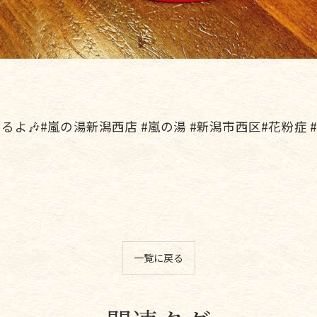
あるよ🎶#嵐の湯新潟西店 #嵐の湯 #新潟市西区#花粉症
中
一覧に戻る