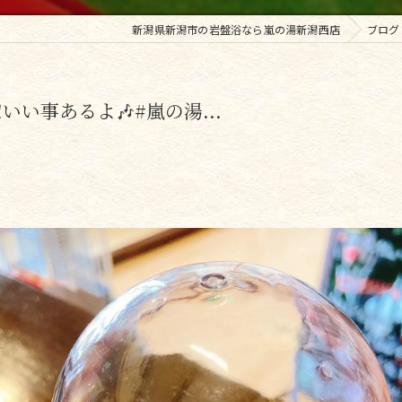
新潟県新潟市の岩盤浴なら嵐の湯新潟西店
ブログ
いい事あるよ🎶#嵐の湯...