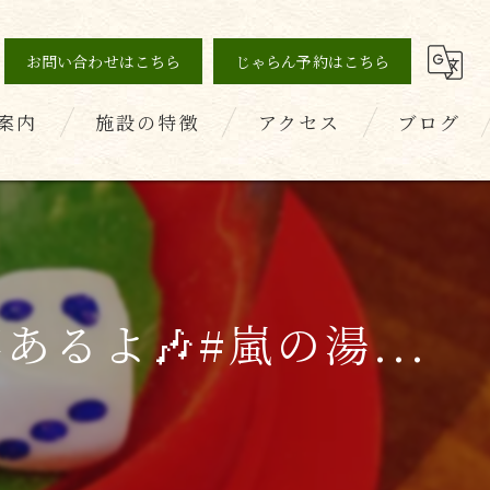
お問い合わせはこちら
じゃらん予約はこちら
案内
施設の特徴
アクセス
ブログ
の声
薬石浴
コラム
健康
美容
るよ🎶#嵐の湯...
デトックス
ダイエット