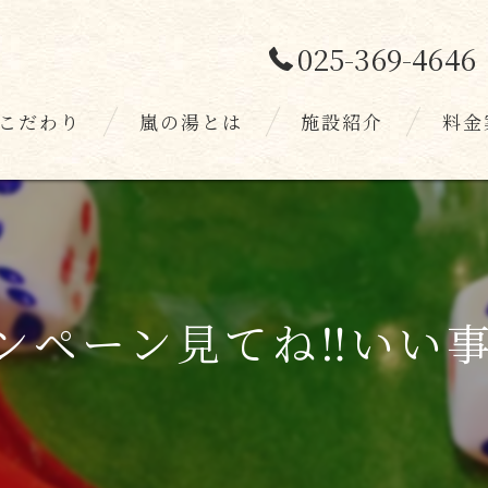
025-369-4646
こだわり
嵐の湯とは
施設紹介
料金
スタッフ
お客様
ンペーン見てね‼️いい事あ