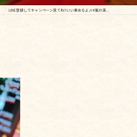
LINE登録してキャンペーン見てね‼️いい事あるよ🎶#嵐の湯...