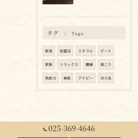
タグ
Tags
新潟
岩盤浴
ミネラル
デート
家族
リラックス
腰痛
肩こり
免疫力
美肌
アトピー
冷え性
025-369-4646