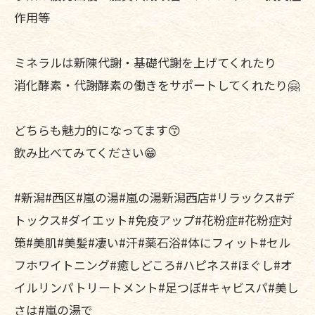
作用等
ミネラルは新陳代謝・基礎代謝を上げてくれたり
消化酵素・代謝酵素の働きをサポートしてくれたり🤗
どちらも魅力的になってます😙
飲み比べてみてください😁
#新潟#西区#嵐の湯#嵐の湯新潟西店#リラックス#デ
トックス#ダイエット#免疫アップ#花粉症#花粉症対
策#美肌#美髪#凄い#汗#薬石浴#体にフィット#セル
フホワイトニング#癒しどころ#ハピネス#ほぐし#オ
イルリンパトリートメント#足つぼ#キャビスパ#美し
さは#嵐の湯で