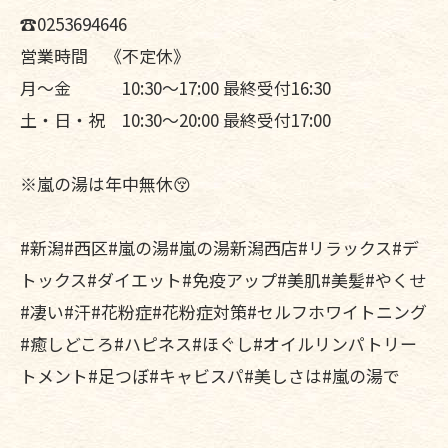
☎0253694646
営業時間 《不定休》
月〜金 10:30〜17:00 最終受付16:30
土・日・祝 10:30〜20:00 最終受付17:00
※嵐の湯は年中無休😚
#新潟#西区#嵐の湯#嵐の湯新潟西店#リラックス#デ
トックス#ダイエット#免疫アップ#美肌#美髪#やくせ
#凄い#汗#花粉症#花粉症対策#セルフホワイトニング
#癒しどころ#ハピネス#ほぐし#オイルリンパトリー
トメント#足つぼ#キャビスパ#美しさは#嵐の湯で