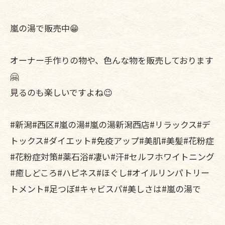
嵐の湯で販売中😁
オーナー手作りの物や、色んな物を販売しております
🤗
見るのも楽しいですよね😉
#新潟#西区#嵐の湯#嵐の湯新潟西店#リラックス#デ
トックス#ダイエット#免疫アップ#美肌#美髪#花粉症
#花粉症対策#薬石浴#凄い#汗#セルフホワイトニング
#癒しどころ#ハピネス#ほぐし#オイルリンパトリー
トメント#足つぼ#キャビスパ#美しさは#嵐の湯で