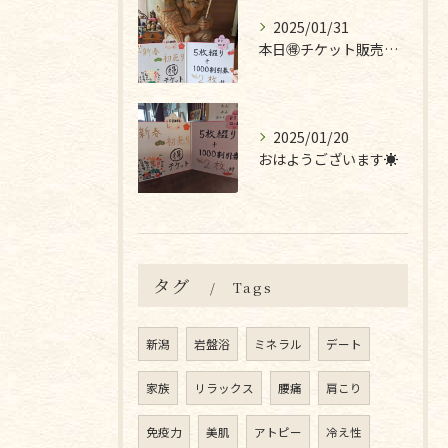
2025/01/31
本日🉐チケット販売最終日です❣
2025/01/20
おはようございます☀
タグ
Tags
新潟
岩盤浴
ミネラル
デート
家族
リラックス
腰痛
肩こり
免疫力
美肌
アトピー
冷え性