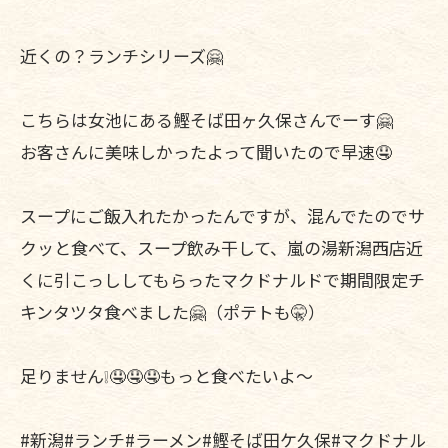
近くの？ランチシリーズ🤗
こちらは女池にある鰹そば田ヶ久保さんでーす🤗
お客さんに美味しかったよって聞いたので早速🤤
スープにご飯入れたかったんですが、混んでたのでサ
クッと食べて、スープ飲み干して、嵐の湯新潟西店近
くに引こっししてもらったマクドナルドで期間限定チ
キンタツタ食べました🤗（ポテトも🤫）
足りません❕🤤🤤🤤もっと食べたいよ〜
#新潟#ランチ#ラーメン#鰹そば田ケ久保#マクドナル