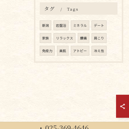
タグ
Tags
新潟
岩盤浴
ミネラル
デート
家族
リラックス
腰痛
肩こり
免疫力
美肌
アトピー
冷え性
025-369-4646