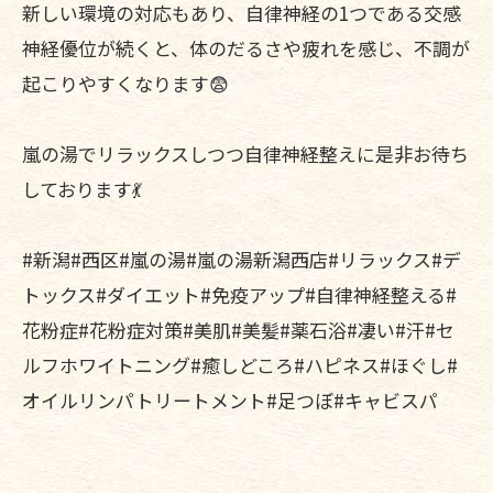
新しい環境の対応もあり、自律神経の1つである交感
神経優位が続くと、体のだるさや疲れを感じ、不調が
起こりやすくなります😨
嵐の湯でリラックスしつつ自律神経整えに是非お待ち
しております💃
#新潟#西区#嵐の湯#嵐の湯新潟西店#リラックス#デ
トックス#ダイエット#免疫アップ#自律神経整える#
花粉症#花粉症対策#美肌#美髪#薬石浴#凄い#汗#セ
ルフホワイトニング#癒しどころ#ハピネス#ほぐし#
オイルリンパトリートメント#足つぼ#キャビスパ