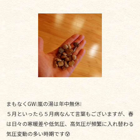
まもなくGW❕嵐の湯は年中無休❕
５月といったら５月病なんて言葉もございますが、春
は日々の寒暖差や低気圧、高気圧が頻繁に入れ替わる
気圧変動の多い時期です😰