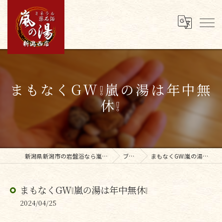
まもなくGW❕嵐の湯は年中無
休❕
新潟県新潟市の岩盤浴なら嵐の湯新潟西店
ブログ
まもなくGW❕嵐の湯は年中無休❕
まもなくGW❕嵐の湯は年中無休❕
2024/04/25