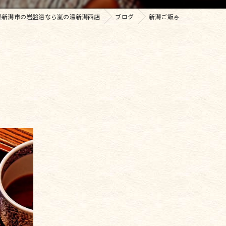
県新潟市の岩盤浴なら嵐の湯新潟西店
ブログ
新潟ご飯🍚