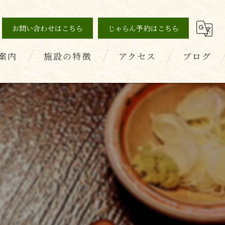
お問い合わせはこちら
じゃらん予約はこちら
案内
施設の特徴
アクセス
ブログ
の声
薬石浴
コラム
健康
美容
デトックス
ダイエット