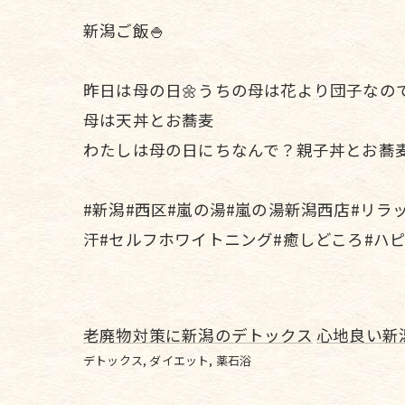
新潟ご飯🍚
昨日は母の日🌼うちの母は花より団子
母は天丼とお蕎麦
わたしは母の日にちなんで？親子丼とお蕎麦
#新潟#西区#嵐の湯#嵐の湯新潟西店#リラ
汗#セルフホワイトニング#癒しどころ#ハ
老廃物対策に新潟のデトックス
心地良い新
デトックス
ダイエット
薬石浴