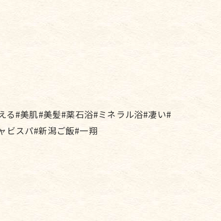
える#美肌#美髪#薬石浴#ミネラル浴#凄い#
ャビスパ#新潟ご飯#一翔