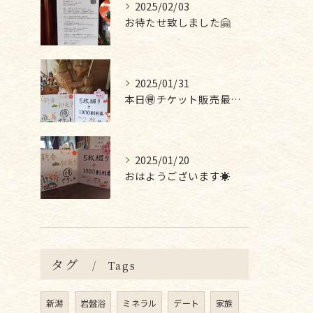
2025/02/03
お待たせ致しました🤗
2025/01/31
本日🉐チケット販売最終日です❣
2025/01/20
おはようございます☀
タグ
Tags
新潟
岩盤浴
ミネラル
デート
家族