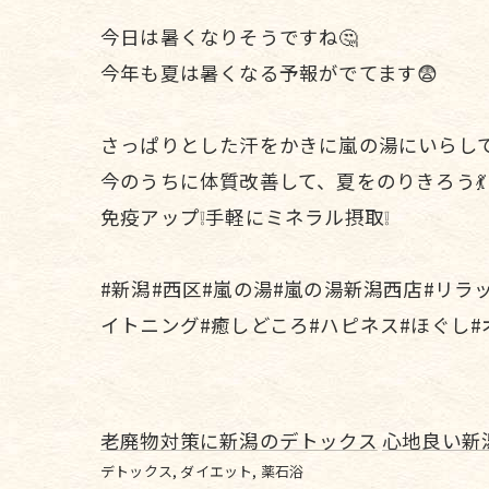
今日は暑くなりそうですね🤔
今年も夏は暑くなる予報がでてます😨
さっぱりとした汗をかきに嵐の湯にいらして
今のうちに体質改善して、夏をのりきろう💃
免疫アップ❕手軽にミネラル摂取❕
#新潟#西区#嵐の湯#嵐の湯新潟西店#リラ
イトニング#癒しどころ#ハピネス#ほぐし
老廃物対策に新潟のデトックス
心地良い新
デトックス
ダイエット
薬石浴