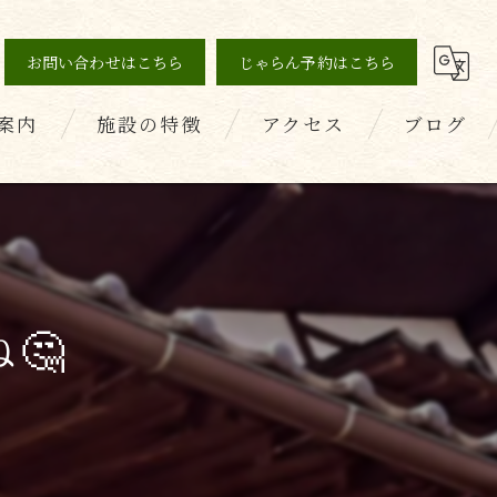
お問い合わせはこちら
じゃらん予約はこちら
案内
施設の特徴
アクセス
ブログ
の声
薬石浴
コラム
健康
美容
🤔
デトックス
ダイエット