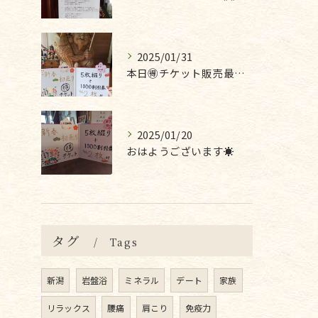
2025/01/31
本日🉐チケット販売最終日です❣
2025/01/20
おはようございます☀
タグ
Tags
新潟
岩盤浴
ミネラル
デート
家族
リラックス
腰痛
肩こり
免疫力