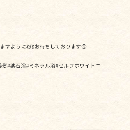
うに💃💃💃お待ちしております😚
美髪#薬石浴#ミネラル浴#セルフホワイトニ