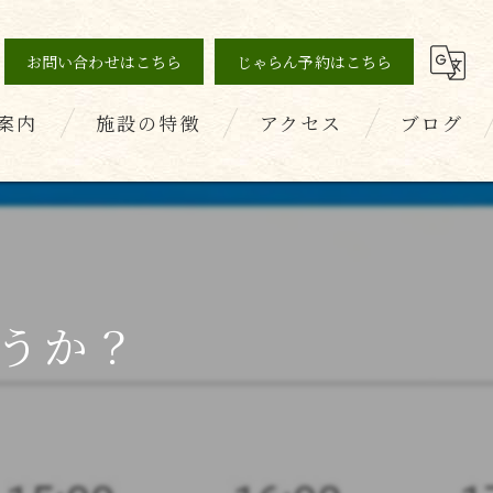
お問い合わせはこちら
じゃらん予約はこちら
案内
施設の特徴
アクセス
ブログ
の声
薬石浴
コラム
健康
美容
うか？
デトックス
ダイエット