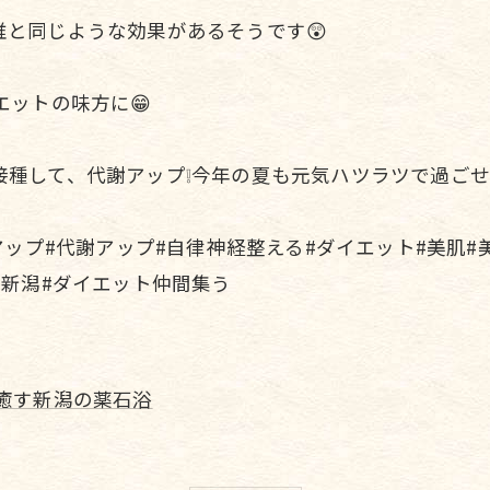
と同じような効果があるそうです😲
エットの味方に😁
して、代謝アップ❕今年の夏も元気ハツラツで過ごせますよ
アップ#代謝アップ#自律神経整える#ダイエット#美肌#
ろ新潟#ダイエット仲間集う
癒す新潟の薬石浴