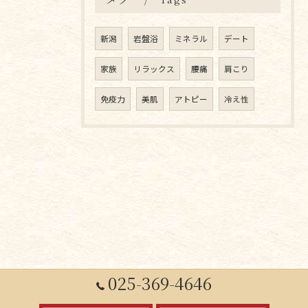
新潟
岩盤浴
ミネラル
デート
家族
リラックス
腰痛
肩こり
免疫力
美肌
アトピー
冷え性
025-369-4646