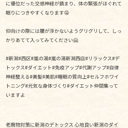
に優位だった交感神経が鎮まり、体の緊張がほぐれて
眠りにつきやすくなります🤤
仰向けの際には腰が浮かないようグリグリして、しっ
かりあてて入ってみてください🤗
#新潟#西区#嵐の湯#嵐の湯新潟西店#リラックス#デ
トックス#ダイエット#免疫アップ#代謝アップ#自律
神経整える#美髪#美肌#睡眠の質向上#セルフホワイ
トニング#元気な身体づくり#ダイエット仲間集って
いますよ
老廃物対策に新潟のデトックス
心地良い新潟のダイ