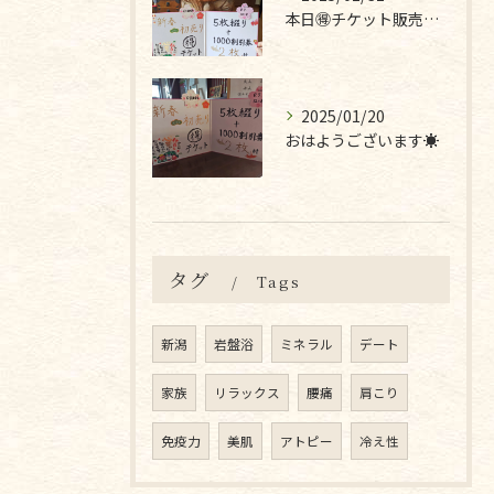
本日🉐チケット販売最終日です❣
2025/01/20
おはようございます☀
タグ
Tags
新潟
岩盤浴
ミネラル
デート
家族
リラックス
腰痛
肩こり
免疫力
美肌
アトピー
冷え性