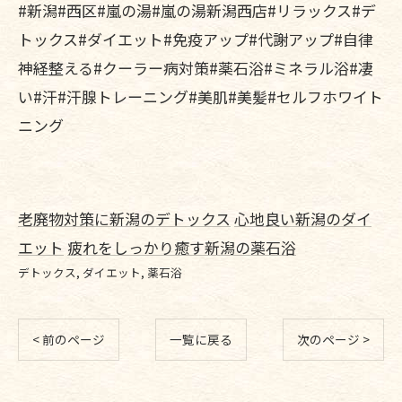
#新潟#西区#嵐の湯#嵐の湯新潟西店#リラックス#デ
トックス#ダイエット#免疫アップ#代謝アップ#自律
神経整える#クーラー病対策#薬石浴#ミネラル浴#凄
い#汗#汗腺トレーニング#美肌#美髪#セルフホワイト
ニング
老廃物対策に新潟のデトックス
心地良い新潟のダイ
エット
疲れをしっかり癒す新潟の薬石浴
デトックス
ダイエット
薬石浴
< 前のページ
一覧に戻る
次のページ >