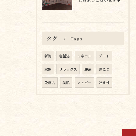
タグ
Tags
新潟
岩盤浴
ミネラル
デート
家族
リラックス
腰痛
肩こり
免疫力
美肌
アトピー
冷え性