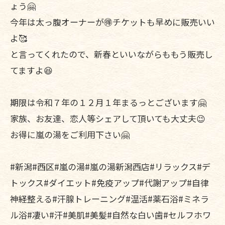
ょう🤗
今年は太っ腹オーナーが🉐チケットも早めに販売いい
よ🥰
と言ってくれたので、新春といいながらももう販売し
てますよ😆
期限は令和７年の１２月１年まるっとございます🤗
家族、お友達、恋人等シェアして頂いても大丈夫😉
お得に嵐の湯をご利用下さい🤗
#新潟#西区#嵐の湯#嵐の湯新潟西店#リラックス#デ
トックス#ダイエット#免疫アップ#代謝アップ#自律
神経整える#汗腺トレーニング#温活#薬石浴#ミネラ
ル浴#凄い#汗#美肌#美髪#自然な白い歯#セルフホワ