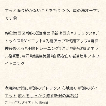
ずっと降り続かないことを祈りつつ、嵐の湯オープン
です🤗
#新潟#西区#嵐の湯#嵐の湯新潟西店#リラックス#デ
トックス#ダイエット#免疫アップ#代謝アップ#自律
神経整える#汗腺トレーニング#温活#薬石浴#ミネラ
ル浴#凄い#汗#美髪#美肌#自然な白い歯#セルフホワ
イトニング
老廃物対策に新潟のデトックス
心地良い新潟のダイ
エット
疲れをしっかり癒す新潟の薬石浴
デトックス
ダイエット
薬石浴