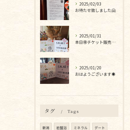
2025/02/03
お待たせ致しました🤗
2025/01/31
本日🉐チケット販売最終日です❣
2025/01/20
おはようございます☀
タグ
Tags
新潟
岩盤浴
ミネラル
デート